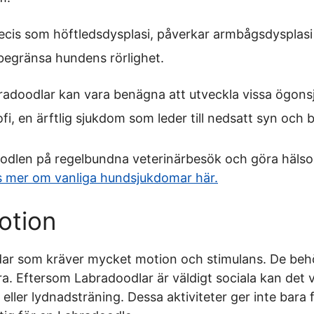
cis som höftledsdysplasi, påverkar armbågsdysplasi 
begränsa hundens rörlighet.
adoodlar kan vara benägna att utveckla vissa ögonsj
ofi, en ärftlig sjukdom som leder till nedsatt syn och b
doodlen på regelbundna veterinärbesök och göra hälso
s mer om vanliga hundsjukdomar här.
otion
dar som kräver mycket motion och stimulans. De be
a. Eftersom Labradoodlar är väldigt sociala kan det va
y eller lydnadsträning. Dessa aktiviteter ger inte bara