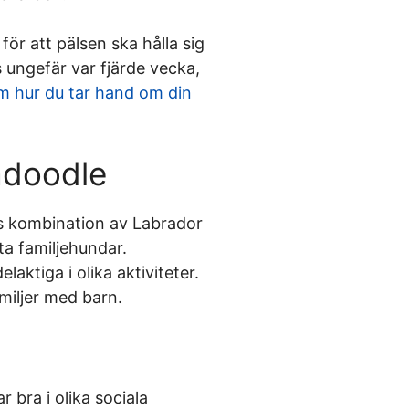
ör att pälsen ska hålla sig
 ungefär var fjärde vecka,
m hur du tar hand om din
adoodle
as kombination av Labrador
ta familjehundar.
laktiga i olika aktiviteter.
amiljer med barn.
 bra i olika sociala