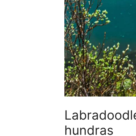
Labradoodl
hundras