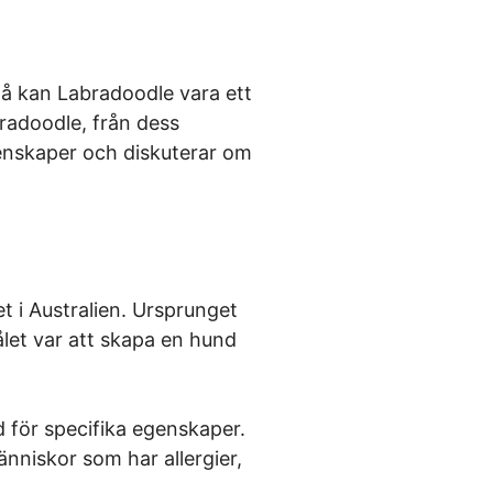
 Då kan Labradoodle vara ett
bradoodle, från dess
genskaper och diskuterar om
 i Australien. Ursprunget
ålet var att skapa en hund
d för specifika egenskaper.
niskor som har allergier,