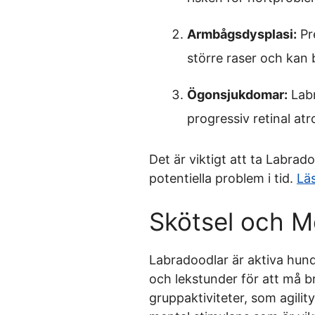
Armbågsdysplasi:
Pre
större raser och kan 
Ögonsjukdomar:
Labr
progressiv retinal atr
Det är viktigt att ta Labra
potentiella problem i tid.
Lä
Skötsel och M
Labradoodlar är aktiva hun
och lekstunder för att må br
gruppaktiviteter, som agilit