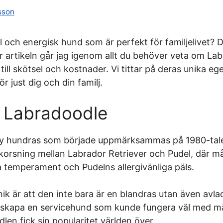
sson
jal och energisk hund som är perfekt för familjelivet?
är artikeln går jag igenom allt du behöver veta om La
ll skötsel och kostnader. Vi tittar på deras unika e
r just dig och din familj.
 Labradoodle
 ny hundras som började uppmärksammas på 1980-talet
n korsning mellan Labrador Retriever och Pudel, där m
 temperament och Pudelns allergivänliga päls.
k är att den inte bara är en blandras utan även avla
 skapa en servicehund som kunde fungera väl med män
odlen fick sin popularitet världen över.