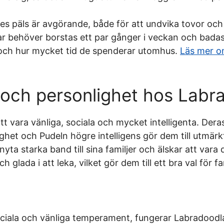
s päls är avgörande, både för att undvika tovor och f
r behöver borstas ett par gånger i veckan och badas
 och hur mycket tid de spenderar utomhus.
Läs mer o
och personlighet hos Labr
tt vara vänliga, sociala och mycket intelligenta. Der
ghet och Pudeln högre intelligens gör dem till utmärk
ta starka band till sina familjer och älskar att vara de
h glada i att leka, vilket gör dem till ett bra val för f
ociala och vänliga temperament, fungerar Labradoodlar