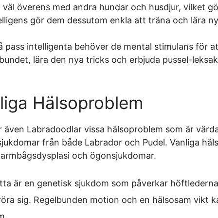
 väl överens med andra hundar och husdjur, vilket g
ntelligens gör dem dessutom enkla att träna och lära ny
pass intelligenta behöver de mental stimulans för att 
undet, lära den nya tricks och erbjuda pussel-leksaker 
liga Hälsoproblem
 även Labradoodlar vissa hälsoproblem som är värda 
 sjukdomar från både Labrador och Pudel. Vanliga hä
i, armbågsdysplasi och ögonsjukdomar.
ta är en genetisk sjukdom som påverkar höftledern
röra sig. Regelbunden motion och en hälsosam vikt kan
m.