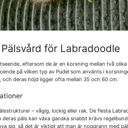
Pälsvård för Labradoodle
utseende, eftersom de är en korsning mellan två olika
oende på vilken typ av Pudel som använts i korsning
, och deras höjd ligger ofta mellan 35 och 60 cm.
ationer
lsstrukturer – vågig, lockig eller rak. De flesta Lab
m deras päls kan växa ganska snabbt krävs regelbund
ova sig, så det är viktigt att man är noggrann med pä