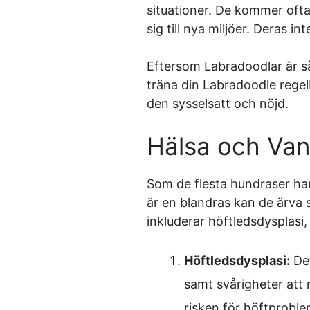
situationer. De kommer ofta
sig till nya miljöer. Deras i
Eftersom Labradoodlar är så 
träna din Labradoodle regelb
den sysselsatt och nöjd.
Hälsa och Van
Som de flesta hundraser har
är en blandras kan de ärva
inkluderar höftledsdysplas
Höftledsdysplasi:
Det
samt svårigheter att 
risken för höftproble