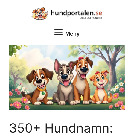
Hoppa
till
innehåll
Meny
350+ Hundnamn: