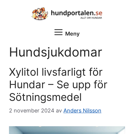
Hoppa
till
innehåll
Meny
Hundsjukdomar
Xylitol livsfarligt för
Hundar – Se upp för
Sötningsmedel
2 november 2024
av
Anders Nilsson